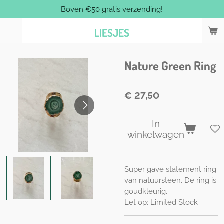
Boven €50 gratis verzending!
Ga
direct
LIESJES
naar
de
hoofdinhoud
Nature Green Ring
€ 27,50
In
winkelwagen
Super gave statement ring
van natuursteen. De ring is
goudkleurig.
Let op: Limited Stock