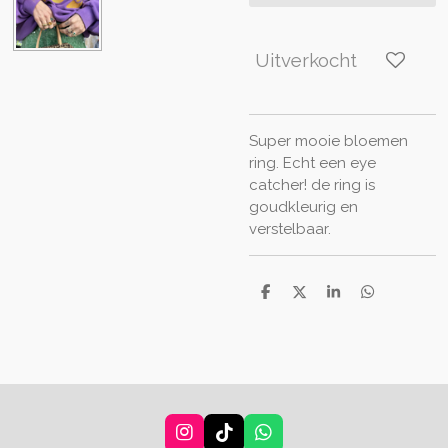
Uitverkocht
Super mooie bloemen
ring. Echt een eye
catcher! de ring is
goudkleurig en
verstelbaar.
D
D
S
D
e
e
h
e
l
e
a
l
e
l
r
e
n
e
n
I
T
W