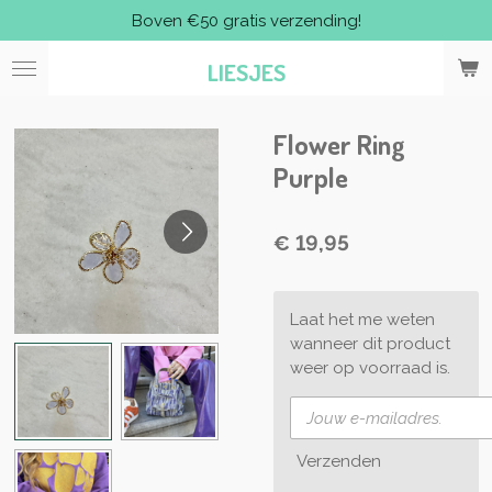
Boven €50 gratis verzending!
Ga
direct
LIESJES
naar
de
hoofdinhoud
Flower Ring
Purple
€ 19,95
Laat het me weten
wanneer dit product
weer op voorraad is.
Verzenden