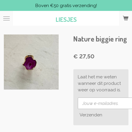
Boven €50 gratis verzending!
Ga
direct
LIESJES
naar
de
hoofdinhoud
Nature biggie ring
€ 27,50
Laat het me weten
wanneer dit product
weer op voorraad is.
Verzenden