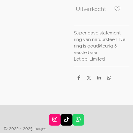
Uitverkocht
Super gave statement
ring van natuursteen. De
ring is goudkleurig &
verstelbaar.
Let op: Limited
D
D
S
D
e
e
h
e
l
e
a
l
e
l
r
e
n
e
n
I
T
W
n
i
h
© 2022 - 2025 Liesjes
s
k
a