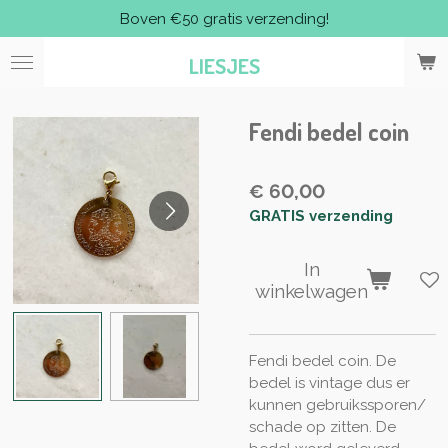
Boven €50 gratis verzending!
Ga
direct
LIESJES
naar
de
hoofdinhoud
Fendi bedel coin
€ 60,00
GRATIS verzending
In
winkelwagen
Fendi bedel coin. De
bedel is vintage dus er
kunnen gebruikssporen/
schade op zitten. De