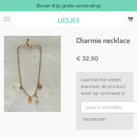
Boven €50 gratis verzending!
Ga
direct
LIESJES
naar
de
hoofdinhoud
Charmie necklace
€ 32,50
Laat het me weten
wanneer dit product
weer op voorraad is.
Verzenden