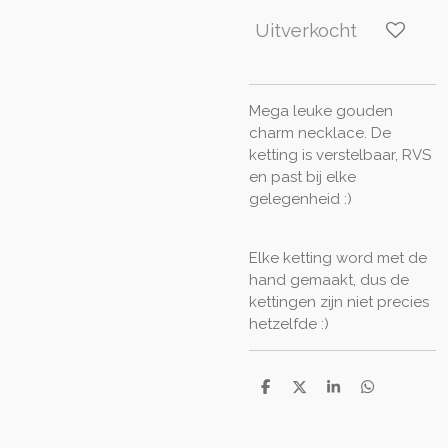
Uitverkocht
Mega leuke gouden
charm necklace. De
ketting is verstelbaar, RVS
en past bij elke
gelegenheid :)
Elke ketting word met de
hand gemaakt, dus de
kettingen zijn niet precies
hetzelfde :)
D
D
S
D
e
e
h
e
l
e
a
l
e
l
r
e