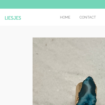
Ga
direct
naar
LIESJES
HOME
CONTACT
de
hoofdinhoud