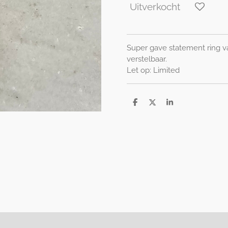
Uitverkocht
Super gave statement ring va
verstelbaar.
Let op: Limited
D
D
S
e
e
h
l
e
a
e
l
r
n
e