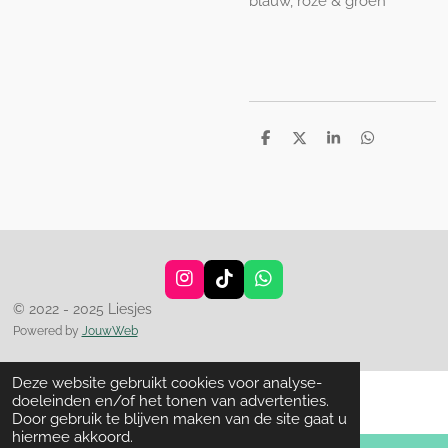
blauw, roze & groen
D
D
S
D
e
e
h
e
l
e
a
l
e
l
r
e
n
e
n
I
T
W
n
i
h
© 2022 - 2025 Liesjes
s
k
a
Powered by
JouwWeb
t
T
t
a
o
s
g
k
A
Deze website gebruikt cookies voor analyse-
r
p
doeleinden en/of het tonen van advertenties.
a
p
Door gebruik te blijven maken van de site gaat u
m
hiermee akkoord.