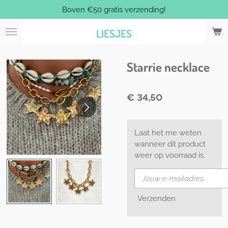
Boven €50 gratis verzending!
Ga
direct
LIESJES
naar
de
hoofdinhoud
Starrie necklace
€ 34,50
Laat het me weten
wanneer dit product
weer op voorraad is.
Verzenden