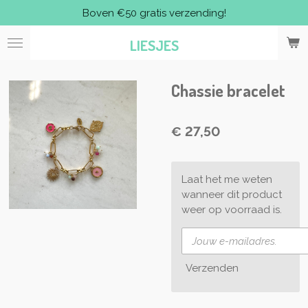
Boven €50 gratis verzending!
Ga
direct
LIESJES
naar
de
hoofdinhoud
Chassie bracelet
€ 27,50
Laat het me weten
wanneer dit product
weer op voorraad is.
Verzenden