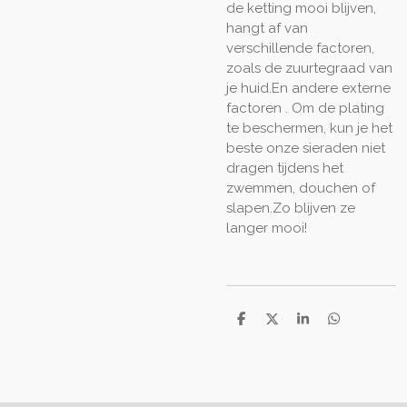
de ketting mooi blijven,
hangt af van
verschillende factoren,
zoals de zuurtegraad van
je huid.En andere externe
factoren . Om de plating
te beschermen, kun je het
beste onze sieraden niet
dragen tijdens het
zwemmen, douchen of
slapen.
Zo blijven ze
langer mooi!
D
D
S
D
e
e
h
e
l
e
a
l
e
l
r
e
n
e
n