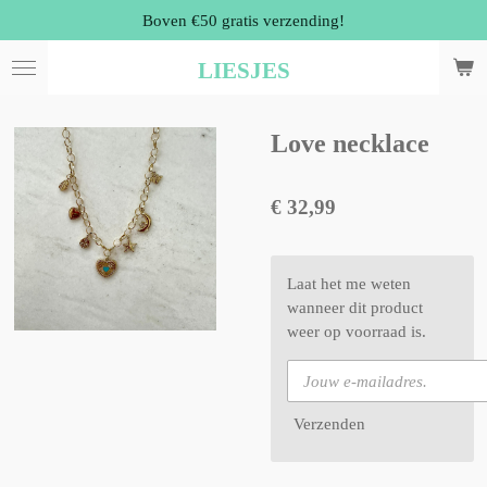
Boven €50 gratis verzending!
Ga
direct
LIESJES
naar
de
hoofdinhoud
Love necklace
€ 32,99
Laat het me weten
wanneer dit product
weer op voorraad is.
Verzenden