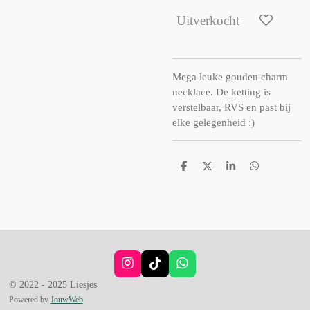
Uitverkocht
Mega leuke gouden charm
necklace. De ketting is
verstelbaar, RVS en past bij
elke gelegenheid :)
D
D
S
D
e
e
h
e
l
e
a
l
e
l
r
e
n
e
n
I
T
W
n
i
h
© 2022 - 2025 Liesjes
s
k
a
Powered by
JouwWeb
t
T
t