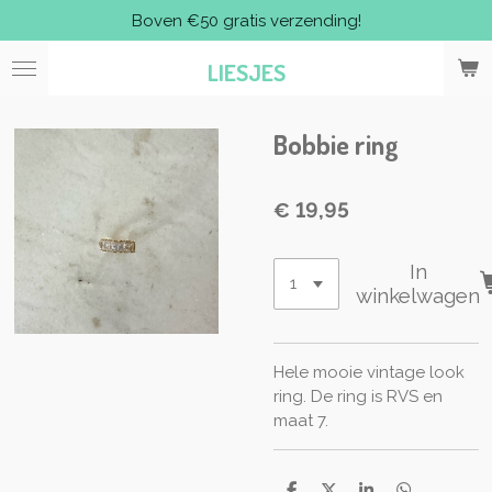
Boven €50 gratis verzending!
Ga
direct
LIESJES
naar
de
hoofdinhoud
Bobbie ring
€ 19,95
In
winkelwagen
Hele mooie vintage look
ring. De ring is RVS en
maat 7.