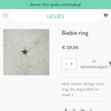
Boven €50 gratis verzending!
Ga
direct
LIESJES
naar
de
hoofdinhoud
Biebie ring
€ 19,95
In
winkelwagen
Hele mooie vintage look
ring. De ring is RVS en
maat 7.