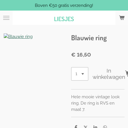
Boven €50 gratis verzending!
Ga
direct
LIESJES
naar
de
hoofdinhoud
Blauwie ring
€ 16,50
In
winkelwagen
Hele mooie vintage look
ring. De ring is RVS en
maat 7.