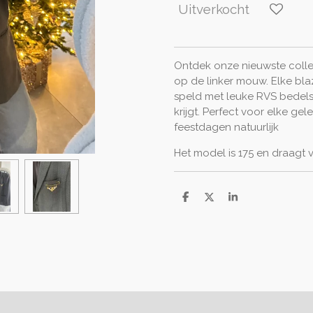
Uitverkocht
Ontdek onze nieuwste collec
op de linker mouw. Elke bla
speld met leuke RVS bedels,
krijgt. Perfect voor elke ge
feestdagen natuurlijk
Het model is 175 en draagt 
D
D
S
e
e
h
l
e
a
e
l
r
n
e