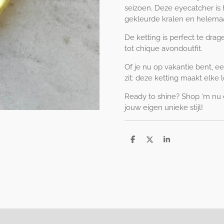
seizoen. Deze eyecatcher is 
gekleurde kralen en helemaa
De ketting is perfect te dra
tot chique avondoutfit.
Of je nu op vakantie bent, ee
zit: deze ketting maakt elke
Ready to shine? Shop ‘m nu
jouw eigen unieke stijl!
D
D
S
e
e
h
l
e
a
e
l
r
n
e