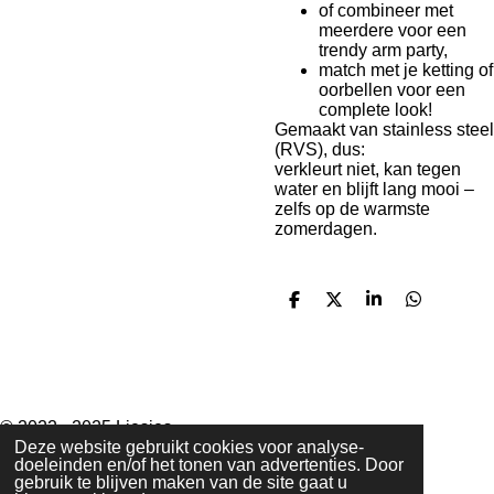
of combineer met
meerdere voor een
trendy arm party,
match met je ketting of
oorbellen voor een
complete look!
Gemaakt van stainless steel
(RVS), dus:
verkleurt niet, kan tegen
water en blijft lang mooi –
zelfs op de warmste
zomerdagen.
D
D
S
D
e
e
h
e
l
e
a
l
e
l
r
e
n
e
n
I
T
W
n
i
h
© 2022 - 2025 Liesjes
s
k
a
Powered by
JouwWeb
Deze website gebruikt cookies voor analyse-
doeleinden en/of het tonen van advertenties. Door
t
T
t
gebruik te blijven maken van de site gaat u
a
o
s