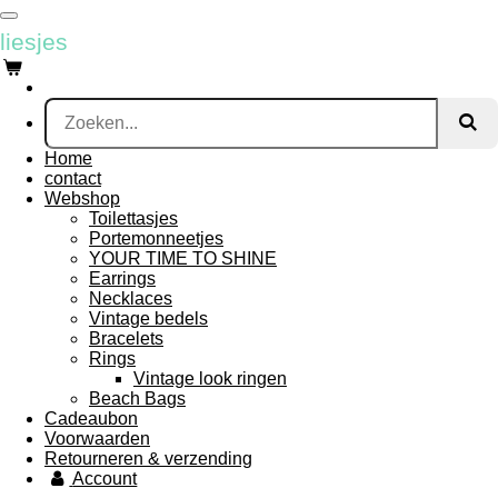
Ga
liesjes
direct
naar
de
hoofdinhoud
Home
contact
Webshop
Toilettasjes
Portemonneetjes
YOUR TIME TO SHINE
Earrings
Necklaces
Vintage bedels
Bracelets
Rings
Vintage look ringen
Beach Bags
Cadeaubon
Voorwaarden
Retourneren & verzending
Account