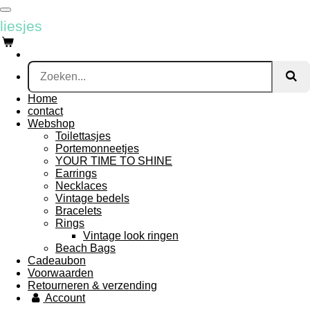
Ga
liesjes
direct
naar
de
hoofdinhoud
Home
contact
Webshop
Toilettasjes
Portemonneetjes
YOUR TIME TO SHINE
Earrings
Necklaces
Vintage bedels
Bracelets
Rings
Vintage look ringen
Beach Bags
Cadeaubon
Voorwaarden
Retourneren & verzending
Account