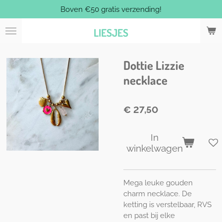
Boven €50 gratis verzending!
Ga
direct
LIESJES
naar
de
hoofdinhoud
Dottie Lizzie
necklace
€ 27,50
In
winkelwagen
Mega leuke gouden
charm necklace. De
ketting is verstelbaar, RVS
en past bij elke