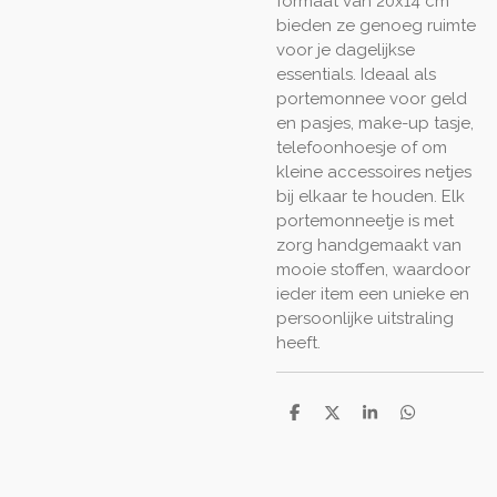
formaat van 20x14 cm
bieden ze genoeg ruimte
voor je dagelijkse
essentials. Ideaal als
portemonnee voor geld
en pasjes, make-up tasje,
telefoonhoesje of om
kleine accessoires netjes
bij elkaar te houden. Elk
portemonneetje is met
zorg handgemaakt van
mooie stoffen, waardoor
ieder item een unieke en
persoonlijke uitstraling
heeft.
D
D
S
D
e
e
h
e
l
e
a
l
e
l
r
e
n
e
n