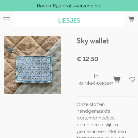
Boven €50 gratis verzending!
Ga
direct
LIESJES
naar
de
hoofdinhoud
Sky wallet
€ 12,50
In
winkelwagen
Onze stoffen
handgemaakte
portemonneetjes
combineren stijl en
gemak in één. Met een