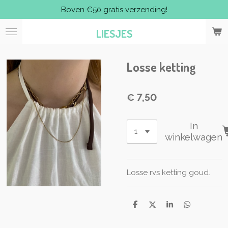
Boven €50 gratis verzending!
Ga
direct
LIESJES
naar
de
hoofdinhoud
Losse ketting
€ 7,50
In
winkelwagen
Losse rvs ketting goud.
D
D
S
D
e
e
h
e
l
e
a
l