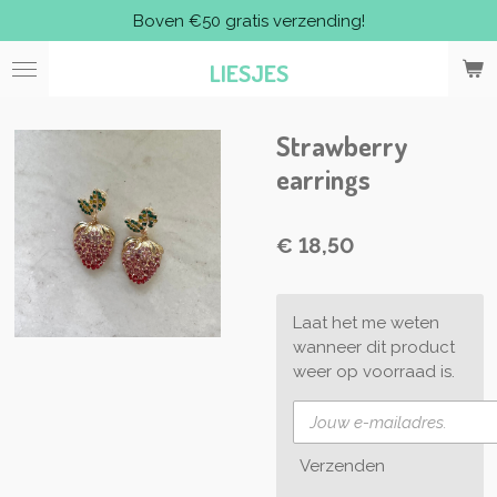
Boven €50 gratis verzending!
Ga
direct
LIESJES
naar
de
hoofdinhoud
Strawberry
earrings
€ 18,50
Laat het me weten
wanneer dit product
weer op voorraad is.
Verzenden