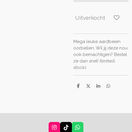
Uitverkocht
Mega leuke aardbeien
oorbellen. Wil jij deze nou
ook bemachtigen? Bestel
ze dan snel! (limited
stock)
D
D
S
D
e
e
h
e
l
e
a
l
e
l
r
e
n
e
n
I
T
W