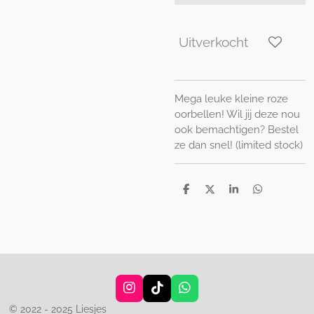
Uitverkocht
Mega leuke kleine roze
oorbellen! Wil jij deze nou
ook bemachtigen? Bestel
ze dan snel! (limited stock)
D
D
S
D
e
e
h
e
l
e
a
l
e
l
r
e
n
e
n
I
T
W
n
i
h
© 2022 - 2025 Liesjes