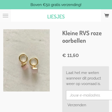
Boven €50 gratis verzending!
Ga
direct
LIESJES
naar
de
hoofdinhoud
Kleine RVS roze
oorbellen
€ 11,50
Laat het me weten
wanneer dit product
weer op voorraad is.
Verzenden