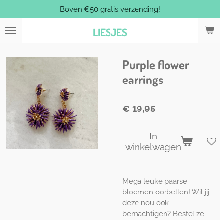
Boven €50 gratis verzending!
Ga
direct
LIESJES
naar
de
hoofdinhoud
Purple flower
earrings
€ 19,95
In
winkelwagen
Mega leuke paarse
bloemen oorbellen! Wil jij
deze nou ook
bemachtigen? Bestel ze