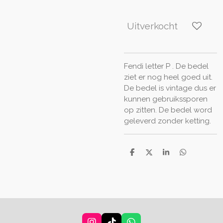
Uitverkocht
Fendi letter P . De bedel
ziet er nog heel goed uit.
De bedel is vintage dus er
kunnen gebruikssporen
op zitten. De bedel word
geleverd zonder ketting.
D
D
S
D
e
e
h
e
l
e
a
l
e
l
r
e
n
e
n