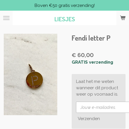
Boven €50 gratis verzending!
Ga
direct
LIESJES
naar
de
hoofdinhoud
Fendi letter P
€ 60,00
GRATIS verzending
Laat het me weten
wanneer dit product
weer op voorraad is.
Verzenden