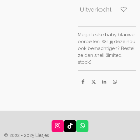
Uitverkocht
Mega leuke baby blauwe
oorbellen! Wil jij deze nou
ook bemachtigen? Bestel
ze dan snel! (limited
stock)
D
D
S
D
e
e
h
e
l
e
a
l
e
l
r
e
n
e
n
I
T
W
n
i
h
© 2022 - 2025 Liesjes
s
k
a