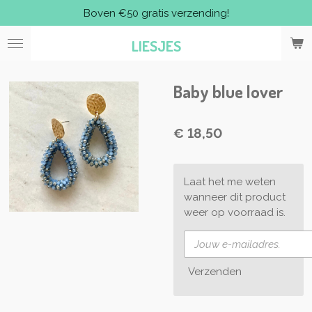
Boven €50 gratis verzending!
Ga
direct
LIESJES
naar
de
hoofdinhoud
Baby blue lover
€ 18,50
Laat het me weten
wanneer dit product
weer op voorraad is.
Verzenden