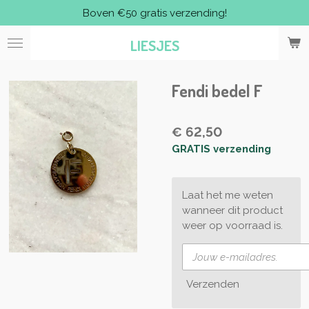
Boven €50 gratis verzending!
Ga
direct
LIESJES
naar
de
hoofdinhoud
Fendi bedel F
€ 62,50
GRATIS verzending
Laat het me weten
wanneer dit product
weer op voorraad is.
Verzenden