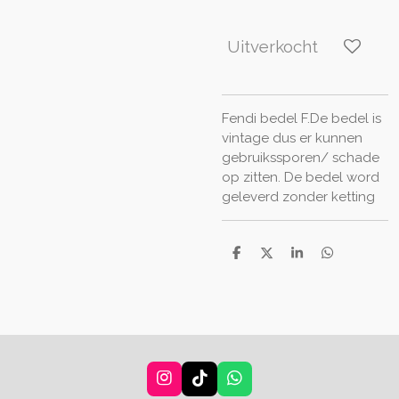
Uitverkocht
Fendi bedel F.De bedel is
vintage dus er kunnen
gebruikssporen/ schade
op zitten. De bedel word
geleverd zonder ketting
D
D
S
D
e
e
h
e
l
e
a
l
e
l
r
e
n
e
n
I
T
W