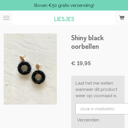
Boven €50 gratis verzending!
Ga
direct
LIESJES
naar
de
hoofdinhoud
Shiny black
oorbellen
€ 19,95
Laat het me weten
wanneer dit product
weer op voorraad is.
Verzenden