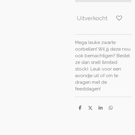
Uitverkocht
Mega leuke zwarte
oorbellen! Wil jij deze nou
ook bemachtigen? Bestel
ze dan snel! (limited
stock). Leuk voor een
avondje uit of om te
dragen met de
feestdagen!
D
D
S
D
e
e
h
e
l
e
a
l
e
l
r
e
n
e
n