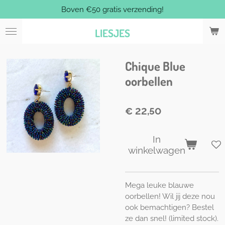
Boven €50 gratis verzending!
Ga
direct
LIESJES
naar
de
hoofdinhoud
Chique Blue
oorbellen
€ 22,50
In
winkelwagen
Mega leuke blauwe
oorbellen! Wil jij deze nou
ook bemachtigen? Bestel
ze dan snel! (limited stock).