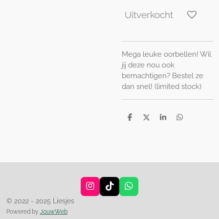
Uitverkocht
Mega leuke oorbellen! Wil
jij deze nou ook
bemachtigen? Bestel ze
dan snel! (limited stock)
D
D
S
D
e
e
h
e
l
e
a
l
e
l
r
e
n
e
n
I
T
W
n
i
h
© 2022 - 2025 Liesjes
s
k
a
Powered by
JouwWeb
t
T
t