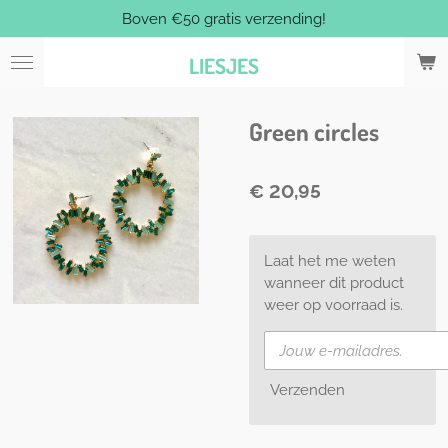
Boven €50 gratis verzending!
Ga
direct
LIESJES
naar
de
hoofdinhoud
Green circles
€ 20,95
Laat het me weten
wanneer dit product
weer op voorraad is.
Verzenden