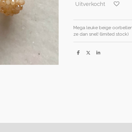
Uitverkocht
Mega leuke beige oorbellen
ze dan snel! (limited stock)
D
D
S
e
e
h
l
e
a
e
l
r
n
e