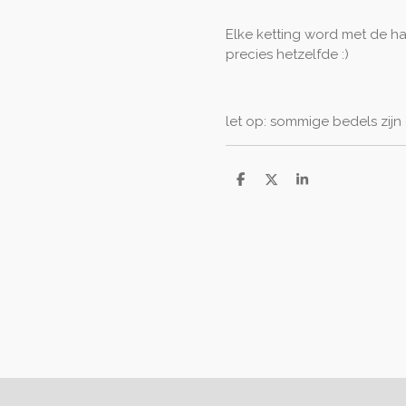
Elke ketting word met de ha
precies hetzelfde :)
let op: sommige bedels zijn
D
D
S
e
e
h
l
e
a
e
l
r
n
e