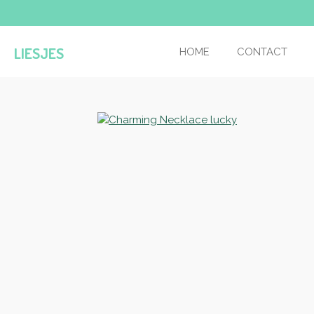
Ga
direct
naar
LIESJES
HOME
CONTACT
de
hoofdinhoud