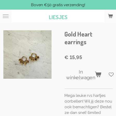
Boven €50 gratis verzending!
Ga
direct
LIESJES
naar
de
hoofdinhoud
Gold Heart
earrings
€ 15,95
In
winkelwagen
Mega leuke rvs hartjes
oorbellen! Wil jij deze nou
ook bemachtigen? Bestel
ze dan snel! (limited