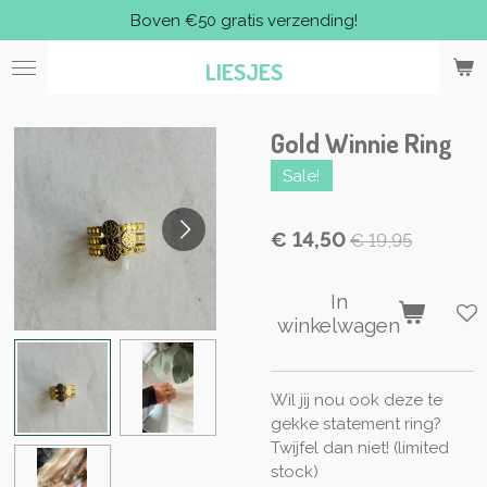
Boven €50 gratis verzending!
Ga
direct
LIESJES
naar
de
hoofdinhoud
Gold Winnie Ring
Sale!
€ 14,50
€ 19,95
In
winkelwagen
Wil jij nou ook deze te
gekke statement ring?
Twijfel dan niet! (limited
stock)