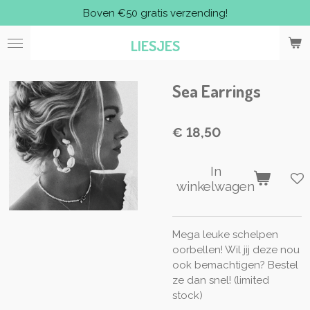
Boven €50 gratis verzending!
Ga
direct
LIESJES
naar
de
hoofdinhoud
Sea Earrings
€ 18,50
In
winkelwagen
Mega leuke schelpen
oorbellen! Wil jij deze nou
ook bemachtigen? Bestel
ze dan snel! (limited
stock)